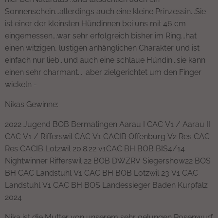
Sonnenschein...allerdings auch eine kleine Prinzessin...Sie
ist einer der kleinsten Hündinnen bei uns mit 46 cm
eingemessen...war sehr erfolgreich bisher im Ring...hat
einen witzigen, lustigen anhänglichen Charakter und ist
einfach nur lieb...und auch eine schlaue Hündin...sie kann
einen sehr charmant.... aber zielgerichtet um den Finger
wickeln -🧡
Nikas Gewinne:
2022 Jugend BOB Bermatingen Aarau I CAC V1 / Aarau II
CAC V1 / Rifferswil CAC V1 CACIB Offenburg V2 Res CAC
Res CACIB Lotzwil 20.8.22 v1CAC BH BOB BIS4/14
Nightwinner Rifferswil 22 BOB DWZRV Siegershow22 BOS
BH CAC Landstuhl V1 CAC BH BOB Lotzwil 23 V1 CAC
Landstuhl V1 CAC BH BOS Landessieger Baden Kurpfalz
2024
Nika ist die Mutter von unserem sehr gelungen Rosenwurf