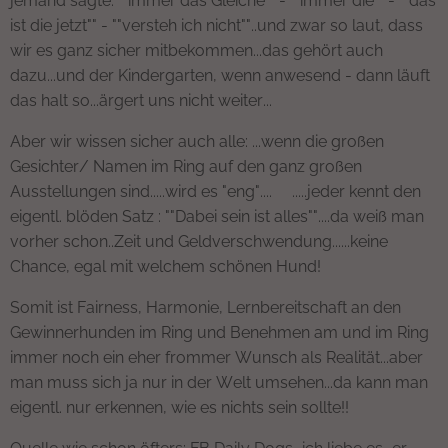
jemand sagte: ""immer das Gleiche"" - ""immer die"" - ""das
ist die jetzt"" - ""versteh ich nicht""..und zwar so laut, dass
wir es ganz sicher mitbekommen...das gehört auch
dazu...und der Kindergarten, wenn anwesend - dann läuft
das halt so...ärgert uns nicht weiter...
Aber wir wissen sicher auch alle: ...wenn die großen
Gesichter/ Namen im Ring auf den ganz großen
Ausstellungen sind.....wird es "eng"....😜.....jeder kennt den
eigentl. blöden Satz : ""Dabei sein ist alles""....da weiß man
vorher schon..Zeit und Geldverschwendung......keine
Chance, egal mit welchem schönen Hund!
Somit ist Fairness, Harmonie, Lernbereitschaft an den
Gewinnerhunden im Ring und Benehmen am und im Ring
immer noch ein eher frommer Wunsch als Realität...aber
man muss sich ja nur in der Welt umsehen...da kann man
eigentl. nur erkennen, wie es nichts sein sollte!!