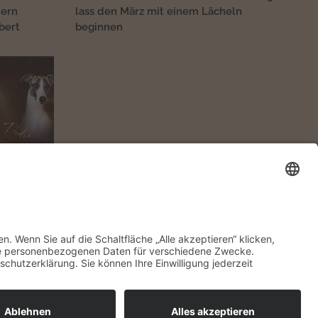
dern
lass den März mit einem Lächeln
bert💚🌸
beginnen💐
 neue Jahr
e