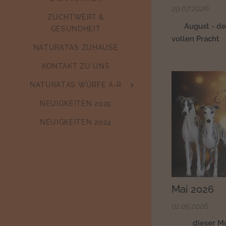
29.07.2026
ZUCHTWERT &
🌿
August - de
GESUNDHEIT
vollen Pracht
NATURATAS ZUHAUSE
KONTAKT ZU UNS
NATURATAS WÜRFE A-R
NEUIGKEITEN 2025
NEUIGKEITEN 2024
Mai 2026
01.05.2026
🌷🌿 dieser Mon