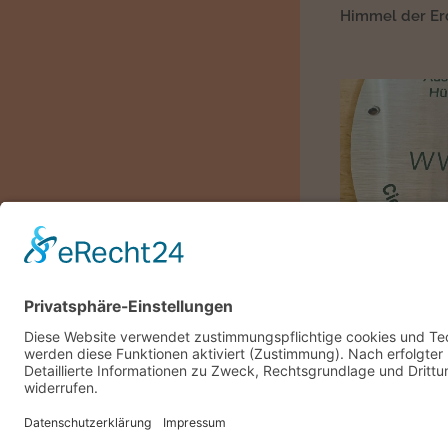
Himmel der Er
Februar 20
Impressum
|
Datenschutz
01.02.2026
❄️im Februar t
Frühling warte
© 2021 Naturatas Whippets
und
LakeConcept